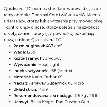
Quicksilver TC podnosi standard, wprowadzając do
ramy obróbkę Thermal Core i włókna XMG. Mocno
uderzający, którzy lubią wcześnie przyjmować piłkę
i kontrolujący gracze, którzy polegają na szybkości
rakiety, czuciu i precyzji, z pewnością pokochają
nową odsłonę Quicksilvera TC.
2
Rozmiar główki:
487 cm
Waga:
125g
Kształt ramy:
hybrydowy
Wyważenie:
Head Light
Indeks sztywności:
88 (średni)
Materiał:
Nano-
CarbonXS
Naciąg:
Ashaway Supernick XL Micro
Układ strun:
14x19
Rekomendowana siła naciągu:
11,5 kg / 26 lbs
Uchwyt:
Black Knight Rad Cushion Grip