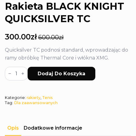
Rakieta BLACK KNIGHT
QUICKSILVER TC
300.00
zł
600.00
zł
Pierwotna
Aktualna
cena
cena
Quicksilver TC podnosi standard, wprowadzając do
wynosiła:
wynosi:
ramy obróbkę Thermal Core i włókna XMG.
600.00zł.
300.00zł.
ilość
Dodaj Do Koszyka
Rakieta
BLACK
KNIGHT
QUICKSILVER
TC
Kategorie:
rakiety
,
Tenis
Tag:
Dla zaawansowanych
Opis
Dodatkowe informacje